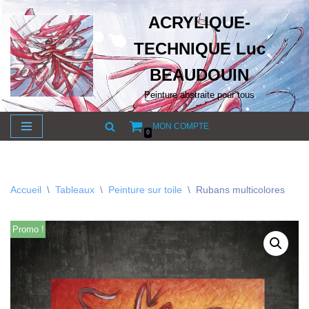
ACRYLIQUE-
Aller
TECHNIQUE Luc
au
contenu
BEAUDOUIN
Peinture abstraite pour tous
MON COMPTE
0
Accueil
\
Tableaux
\
Peinture sur toile
\
Rubans multicolores
Promo !