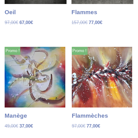
Oeil
Flammes
97,00
€
67,00
€
157,00
€
77,00
€
Promo !
Promo !
Manège
Flammèches
49,00
€
37,00
€
97,00
€
77,00
€