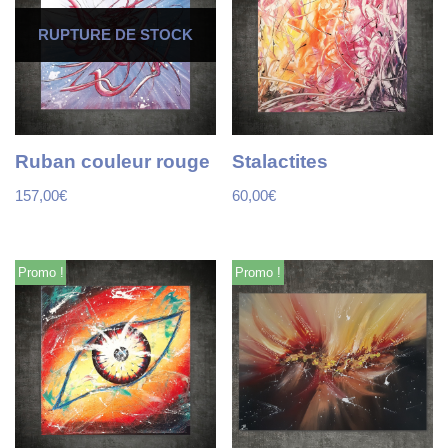
RUPTURE DE STOCK
Ruban couleur rouge
Stalactites
157,00
€
60,00
€
Promo !
Promo !