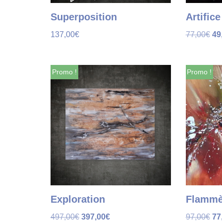
Superposition
Artifice
137,00
€
77,00
€
49
Promo !
Promo !
Exploration
Flammè
497,00
€
397,00
€
97,00
€
77