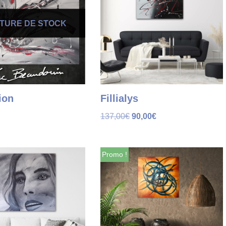
TURE DE STOCK
ion
Fillialys
137,00
€
90,00
€
Promo !