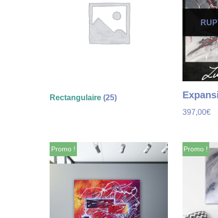
RUP
Expans
Rectangulaire
(25)
397,00
€
Promo !
Promo !