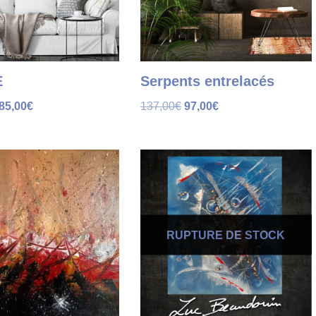
E
Serpents entrelacés
85,00
€
137,00
€
97,00
€
RUPTURE DE STOCK