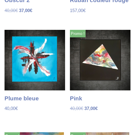
Obscur 2
Ruban couleur rouge
40,00
€
37,00
€
157,00
€
Promo !
Plume bleue
Pink
40,00
€
40,00
€
37,00
€