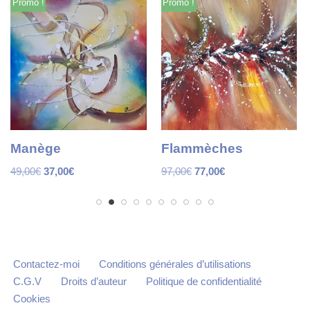
Promo !
Promo !
Manège
Flammèches
49,00
€
37,00
€
97,00
€
77,00
€
Contactez-moi
Conditions générales d’utilisations
C.G.V
Droits d’auteur
Politique de confidentialité
Cookies