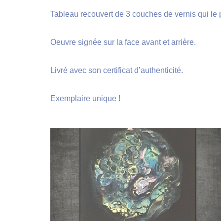
Tableau recouvert de 3 couches de vernis qui le p
Oeuvre signée sur la face avant et arrière.
Livré avec son certificat d’authenticité.
Exemplaire unique !