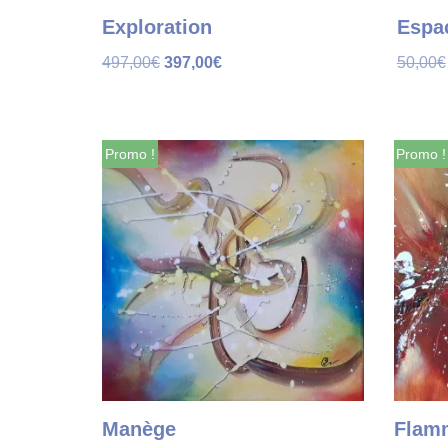
Exploration
Espa
497,00
€
397,00
€
50,00
€
Promo !
Promo !
Manège
Flam