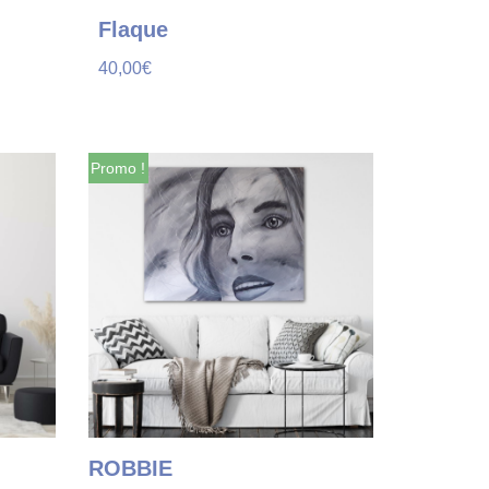
Flaque
40,00
€
Promo !
Promo !
ROBBIE
STREE