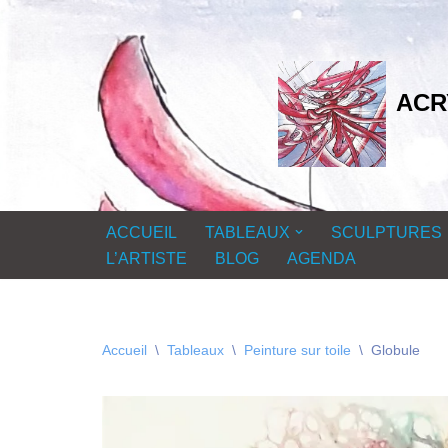
Aller
au
ACR
contenu
ACCUEIL
TABLEAUX
SCULPTURES
L’ARTISTE
BLOG
AGENDA
Accueil
\
Tableaux
\
Peinture sur toile
\
Globule