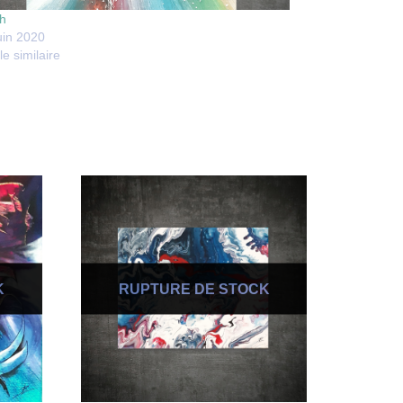
h
uin 2020
le similaire
K
RUPTURE DE STOCK