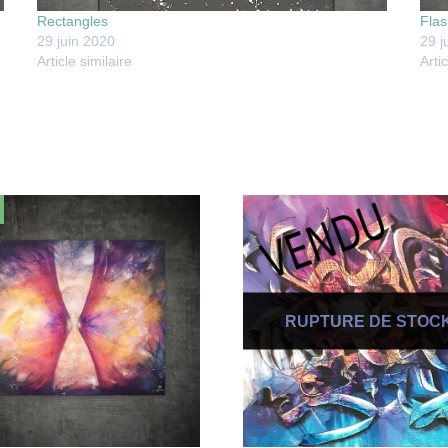
Rectangles
Flas
29 juin 2020
29 j
Article similaire
Artic
!
RUPTURE DE STOC