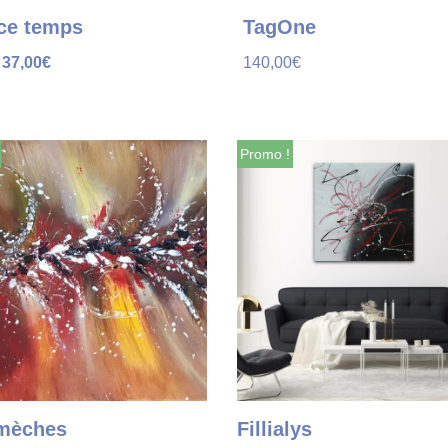
ce temps
TagOne
37,00
€
140,00
€
Promo !
mèches
Fillialys