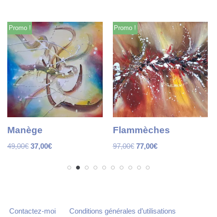
Promo !
Promo !
Manège
Flammèches
49,00
€
37,00
€
97,00
€
77,00
€
Contactez-moi
Conditions générales d’utilisations