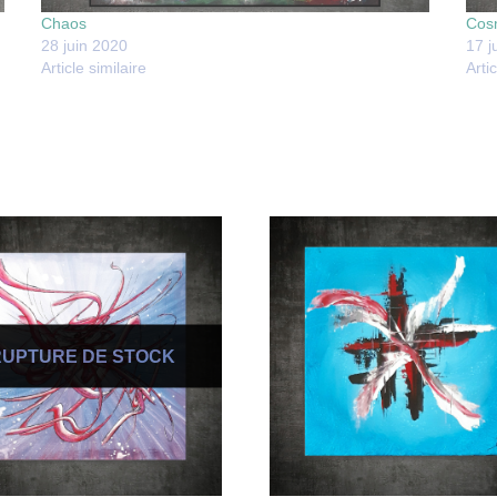
Chaos
Cos
28 juin 2020
17 j
Article similaire
Artic
RUPTURE DE STOCK