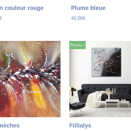
n couleur rouge
Plume bleue
€
40,00
€
Promo !
mèches
Fillialys