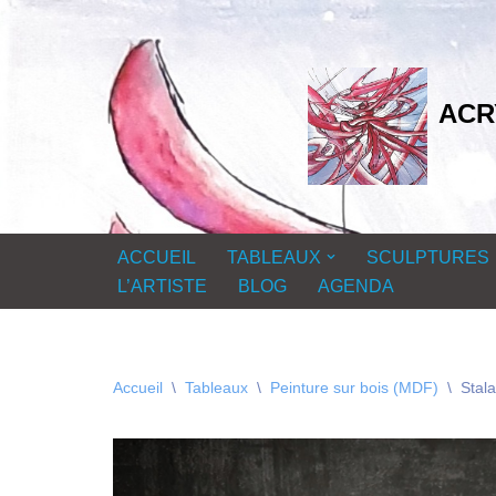
Aller
au
ACR
contenu
ACCUEIL
TABLEAUX
SCULPTURES
L’ARTISTE
BLOG
AGENDA
Accueil
\
Tableaux
\
Peinture sur bois (MDF)
\
Stala