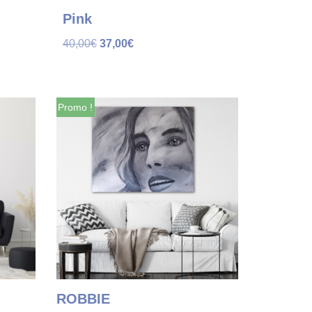
Pink
40,00
€
37,00
€
Promo !
Promo !
ROBBIE
STREE