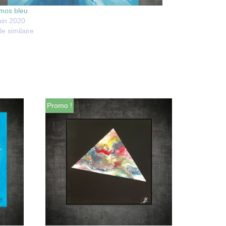
mos bleu
uin 2020
le similaire
Promo !