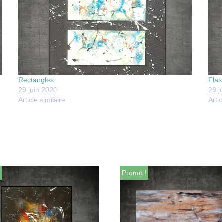
Rectangles
Flas
29 juin 2020
29 j
Article similaire
Artic
!
Promo !