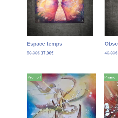
Espace temps
Obsc
50,00
€
37,00
€
40,00
€
Promo !
Promo !