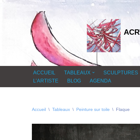
Aller
au
ACR
contenu
ACCUEIL
TABLEAUX
SCULPTURES
L’ARTISTE
BLOG
AGENDA
Accueil
\
Tableaux
\
Peinture sur toile
\
Flaque