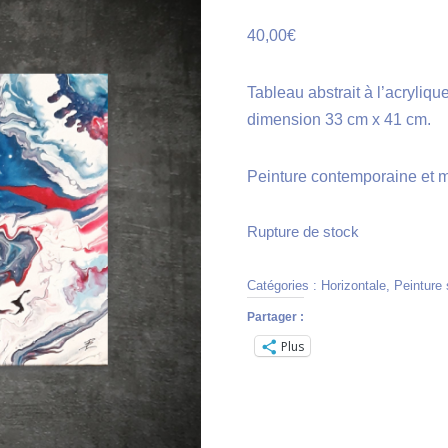
40,00
€
Tableau abstrait à l’acrylique
dimension 33 cm x 41 cm.
Peinture contemporaine et 
Rupture de stock
Catégories :
Horizontale
,
Peinture 
Partager :
Plus