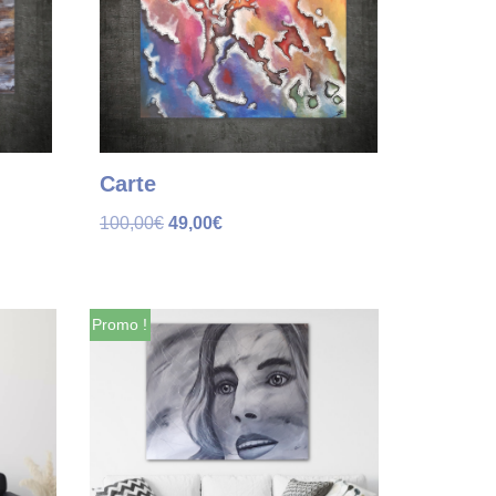
Carte
100,00
€
49,00
€
Promo !
Promo !