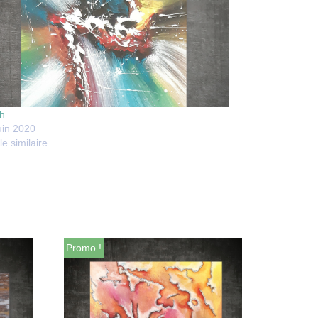
h
uin 2020
le similaire
Promo !