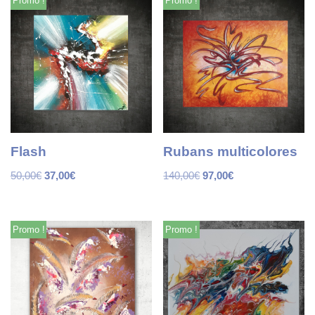
Promo !
Promo !
Flash
Rubans multicolores
50,00
€
37,00
€
140,00
€
97,00
€
Promo !
Promo !