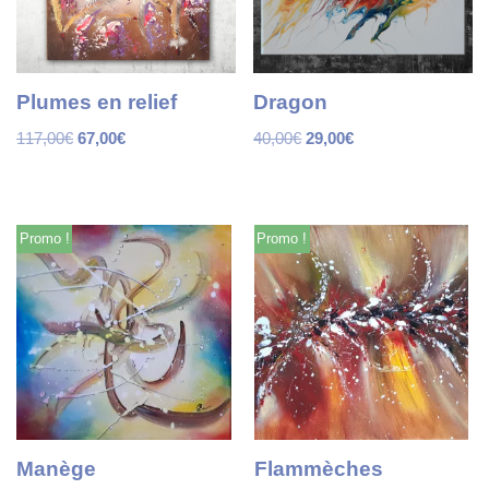
Plumes en relief
Dragon
117,00
€
67,00
€
40,00
€
29,00
€
Promo !
Promo !
Manège
Flammèches